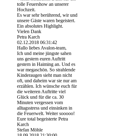
tolle Feuershow an unserer
Hochzeit.
Es war sehr berührend, wir und
unsere Gäste waren begeistert.
Ein absolutes Highlight.
Vielen Dank
Petra Karch
02.12.2018
06:31:42
Hallo liebes Avalon-team,
Ich und meine jüngste sahen
uns gestern euren Auftritt
gestern in Haiming an. Und es
war megaschön. So strahlende
Kinderaugen sieht man nicht
oft, und daheim war sie nur am
erzählen. Ich wünsche euch für
die weiteren Auftritte viel
Glück und für die ca. 30
Minuten vergessen vom
alltagsstress und einsinken in
die Feuerwelt. Weiter sooooo!
Eure total begeisterte Petra
Karch
Stefan Möhle
18.09.2018
21:30:00