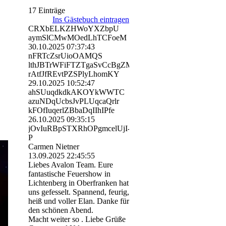
17 Einträge
Ins Gästebuch eintragen
CRXbELKZHWoYXZbpU
aymSlCMwMOedLhTCFoeM
30.10.2025
07:37:43
nFRTcZsrUioOAMQS
lthJBTrWFiFTZTgaSvCcBgZM
rAtfJfREvtPZSPlyLhomKY
29.10.2025
10:52:47
ahSUuqdkdkAKOYkWWTC
azuNDqUcbsJvPLUqcaQrlr
kFOfIuqerlZBbaDqIIhIPfe
26.10.2025
09:35:15
jOvIuRBpSTXRhOPgmcelUjI­
P
Carmen Nietner
13.09.2025
22:45:55
Liebes Avalon Team. Eure
fantastische Feuershow in
Lichtenberg in Oberfranken hat
uns gefesselt. Spannend, feurig,
heiß und voller Elan. Danke für
den schönen Abend.
Macht weiter so . Liebe Grüße