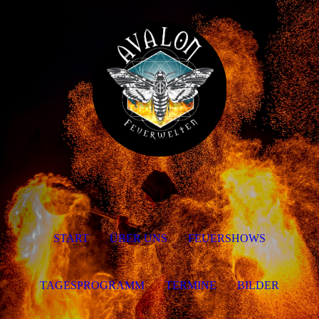
START
ÜBER UNS
FEUERSHOWS
TAGESPROGRAMM
TERMINE
BILDER