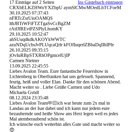
17 Einträge auf 2 Seiten
Ins Gästebuch eintragen
CRXbELKZHWoYXZbpU aymSlCMwMOedLhTCFoeM
30.10.2025
07:37:43
nFRTcZsrUioOAMQS
lthJBTrWFiFTZTgaSvCcBgZM
rAtfJfREvtPZSPlyLhomKY
29.10.2025
10:52:47
ahSUuqdkdkAKOYkWWTC
azuNDqUcbsJvPLUqcaQrlr kFOfIuqerlZBbaDqIIhIPfe
26.10.2025
09:35:15
jOvIuRBpSTXRhOPgmcelUjI­P
Carmen Nietner
13.09.2025
22:45:55
Liebes Avalon Team. Eure fantastische Feuershow in
Lichtenberg in Oberfranken hat uns gefesselt. Spannend,
feurig, heiß und voller Elan. Danke für den schönen Abend.
Macht weiter so . Liebe Grüße Carmen und Udo
Michaela Gsödl
08.12.2024
23:35:48
Liebes Avalon Team🫶🏻ich war heute zum 2x mal in
Landau an der Isar dabei und ich kann nur jedem eure
bezaubernde und heiße Show ans Herz legen weil es jedes
Mal atemberaubend schön ist.
Ich wünsche euch weiterhin alles Gute und macht weiter so
😍