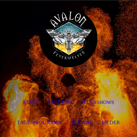
START
ÜBER UNS
FEUERSHOWS
TAGESPROGRAMM
TERMINE
BILDER